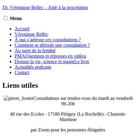
Aller
Dr. Véronique Bellec – Aide à la procréation
au
contenu
Menu
Accueil
Véronique
Bellec
À qui s’adresse
ces consultations ?
Comment se déroule
une consultation ?
Au sujet
de la fertilité
PMA
Questions et réponses en vidéos
Donner la vie, science et magie
Le livre
Actualités
podcasts
Contact
Liens utiles
Consultations sur rendez-vous du mardi au vendredi
9h-20h
40 rue des Ecoles - 17180 Périgny (La Rochelle) - Charente-
Maritime
par Zoom pour les personnes éloignées