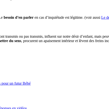
Le
besoin d’en parler
en cas d’inquiétude est légitime. (voir aussi
Le dé
nt transmis ou pas transmis, influent sur notre désir d’enfant, mais peuve
ettre du sens
, procurent un apaisement intérieur et lèvent des freins in
 pour un futur Bébé
éponses en vidéos