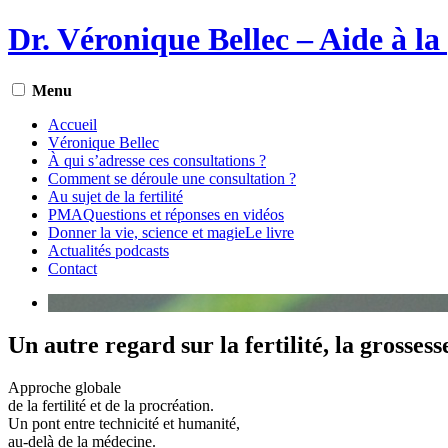
Aller
Dr. Véronique Bellec – Aide à la
au
contenu
Menu
Accueil
Véronique
Bellec
À qui s’adresse
ces consultations ?
Comment se déroule
une consultation ?
Au sujet
de la fertilité
PMA
Questions et réponses en vidéos
Donner la vie, science et magie
Le livre
Actualités
podcasts
Contact
Un autre regard sur la fertilité, la grossess
Approche globale
de la fertilité et de la procréation.
Un pont entre technicité et humanité,
au-delà de la médecine.