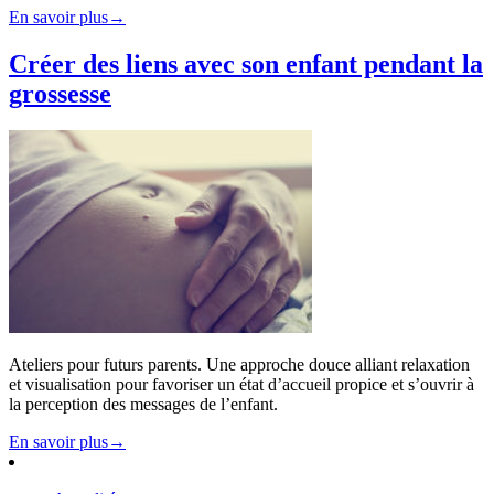
Voyage
En savoir plus
→
à
la
Créer des liens avec son enfant pendant la
rencontre
grossesse
de
son
enfant
Ateliers pour futurs parents. Une approche douce alliant relaxation
et visualisation pour favoriser un état d’accueil propice et s’ouvrir à
la perception des messages de l’enfant.
Créer
En savoir plus
→
des
liens