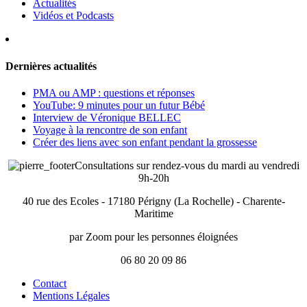
Actualités
avec
Vidéos et Podcasts
son
enfant
pendant
la
grossesse
Dernières actualités
PMA ou AMP : questions et réponses
YouTube: 9 minutes pour un futur Bébé
Interview de Véronique BELLEC
Voyage à la rencontre de son enfant
Créer des liens avec son enfant pendant la grossesse
Consultations sur rendez-vous du mardi au vendredi
9h-20h
40 rue des Ecoles - 17180 Périgny (La Rochelle) - Charente-
Maritime
par Zoom pour les personnes éloignées
06 80 20 09 86
Contact
Mentions Légales