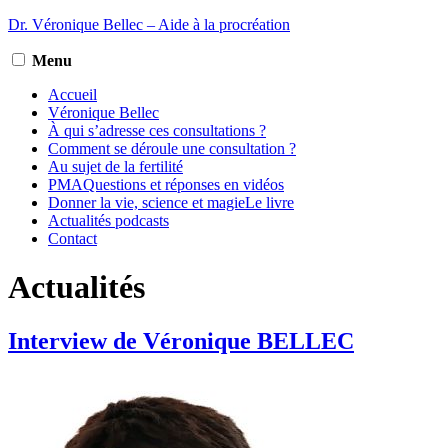
Aller
Dr. Véronique Bellec – Aide à la procréation
au
contenu
Menu
Accueil
Véronique
Bellec
À qui s’adresse
ces consultations ?
Comment se déroule
une consultation ?
Au sujet
de la fertilité
PMA
Questions et réponses en vidéos
Donner la vie, science et magie
Le livre
Actualités
podcasts
Contact
Actualités
Interview de Véronique BELLEC